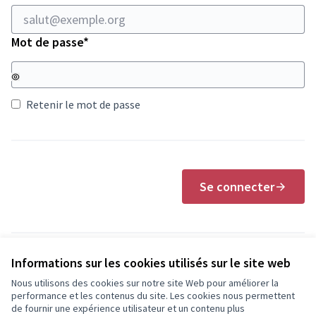
Champ obligatoire
Mot de passe
*
Retenir le mot de passe
Se connecter
Informations sur les cookies utilisés sur le site web
Mot de passe oublié?
Vous n’avez pas reçu les instructions de déverrouillage ?
Nous utilisons des cookies sur notre site Web pour améliorer la
performance et les contenus du site. Les cookies nous permettent
de fournir une expérience utilisateur et un contenu plus