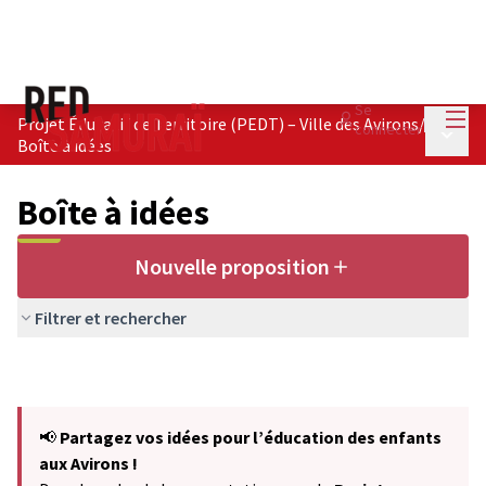
Menu
Se
Projet Éducatif de Territoire (PEDT) – Ville des Avirons
/
connecter
Menu p
Boîte à idées
Boîte à idées
Nouvelle proposition
Filtrer et rechercher
📢
Partagez vos idées pour l’éducation des enfants
aux Avirons !